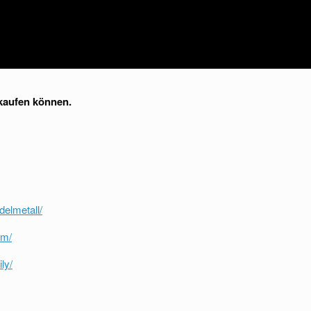
 kaufen können.
delmetall/
um/
ly/