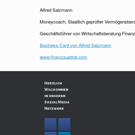
Alfred Salzmann
Moneycoach, Staatlich geprüfter Vermögensbera
Geschäftsführer von Wirtschaftsberatung Fina
Business Card von Alfred Salzmann
www.finanzquadrat.com
Herzlich
Willkommen
in unserem
Sozial Media
Netzwerk