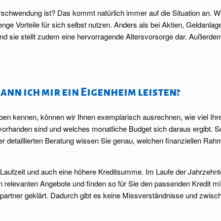
schwendung ist? Das kommt natürlich immer auf die Situation an. Wer
enge Vorteile für sich selbst nutzen. Anders als bei Aktien, Geldanla
d sie stellt zudem eine hervorragende Altersvorsorge dar. Außerdem
nn ich mir ein Eigenheim leisten?
n kennen, können wir Ihnen exemplarisch ausrechnen, wie viel Ihre 
 vorhanden sind und welches monatliche Budget sich daraus ergibt. S
 detaillierten Beratung wissen Sie genau, welchen finanziellen Rah
e Laufzeit und auch eine höhere Kreditsumme. Im Laufe der Jahrzehn
en relevanten Angebote und finden so für Sie den passenden Kredit mi
rtner geklärt. Dadurch gibt es keine Missverständnisse und zwisch