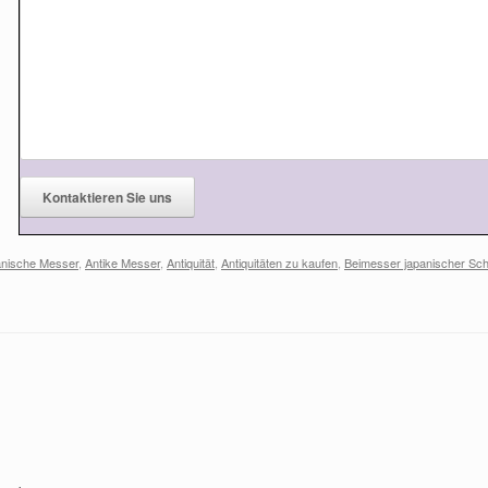
anische Messer
,
Antike Messer
,
Antiquität
,
Antiquitäten zu kaufen
,
Beimesser japanischer Sch