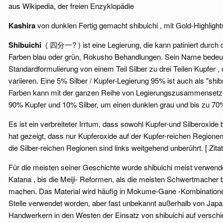
aus Wikipedia, der freien Enzyklopädie
Kashira
von dunklen Fertig gemacht shibuichi , mit Gold-Highlight
Shibuichi
( 四分一? ) ist eine Legierung, die kann patiniert durch d
Farben blau oder grün, Rokusho Behandlungen. Sein Name bedeutet 
Standardformulierung von einem Teil Silber zu drei Teilen Kupfer
variieren. Eine 5% Silber / Kupfer-Legierung 95% ist auch als "shibu
Farben kann mit der ganzen Reihe von Legierungszusammensetzun
90% Kupfer und 10% Silber, um einen dunklen grau und bis zu 70% 
Es ist ein verbreiteter Irrtum, dass sowohl Kupfer-und Silberoxide bi
hat gezeigt, dass nur Kupferoxide auf der Kupfer-reichen Regionen
die Silber-reichen Regionen sind links weitgehend unberührt. [ Zitat
Für die meisten seiner Geschichte wurde shibuichi meist verwen
Katana , bis die Meiji- Reformen, als die meisten Schwertmacher b
machen. Das Material wird häufig in Mokume-Gane -Kombinatione
Stelle verwendet worden, aber fast unbekannt außerhalb von Japan 
Handwerkern in den Westen der Einsatz von shibuichi auf verschie