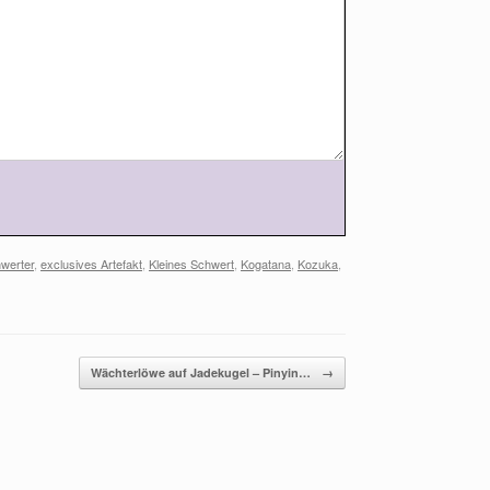
werter
,
exclusives Artefakt
,
Kleines Schwert
,
Kogatana
,
Kozuka
,
Wächterlöwe auf Jadekugel – Pinyin…
→