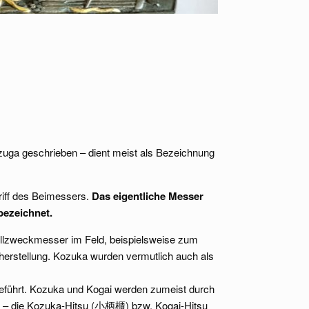
Kozuga geschrieben – dient meist als Bezeichnung
Griff des Beimessers.
Das eigentliche Messer
bezeichnet.
Allzweckmesser im Feld, beispielsweise zum
ilherstellung. Kozuka wurden vermutlich auch als
eführt. Kozuka und Kogai werden zumeist durch
t) – die Kozuka-Hitsu (⼩柄櫃) bzw. Kogai-Hitsu