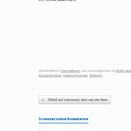
Veröffentlicht in
Informationen
und verschlagwortet mit
Antike jap
Kunstsammlung
,
seltene Exponate
,
Shibuichi
.
Beitragsnavigation
←
Ölbild auf Leinwand, Aert van der Neer
Schreibe einen Kommentar