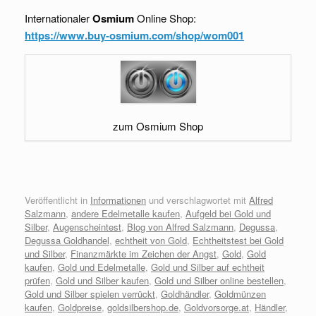
Internationaler
Osmium
Online Shop:
https://www.buy-osmium.com/shop/wom001
zum Osmium Shop
Veröffentlicht in
Informationen
und verschlagwortet mit
Alfred
Salzmann
,
andere Edelmetalle kaufen
,
Aufgeld bei Gold und
Silber
,
Augenscheintest
,
Blog von Alfred Salzmann
,
Degussa
,
Degussa Goldhandel
,
echtheit von Gold
,
Echtheitstest bei Gold
und Silber
,
Finanzmärkte im Zeichen der Angst
,
Gold
,
Gold
kaufen
,
Gold und Edelmetalle
,
Gold und Silber auf echtheit
prüfen
,
Gold und Silber kaufen
,
Gold und Silber online bestellen
,
Gold und Silber spielen verrückt
,
Goldhändler
,
Goldmünzen
kaufen
,
Goldpreise
,
goldsilbershop.de
,
Goldvorsorge.at
,
Händler
,