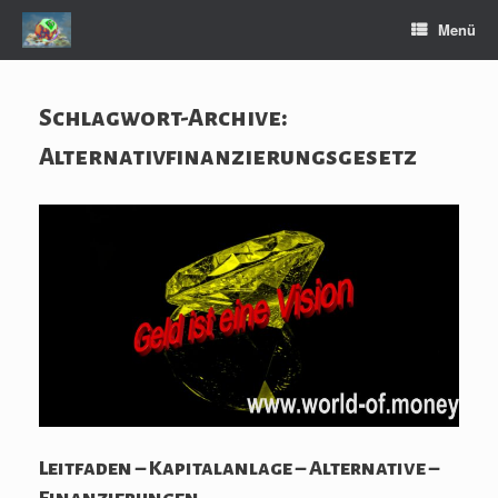
Zum
Menü
Inhalt
springen
Schlagwort-Archive:
Alternativfinanzierungsgesetz
Leitfaden – Kapitalanlage – Alternative –
Finanzierungen