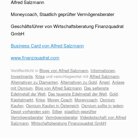
Alfred Salzmann
Moneycoach, Staatlich geprüfter Vermögensberater
Geschäftsführer von Wirtschaftsberatung Finanzquadrat
GmbH
Business Card von Alfred Salzmann
www.finanzquadrat.com
Veröffentlicht in
Blogs von Alfred Salzmann
,
Informationen
,
Investments
,
Krise
und verschlagwortet mit
Alfred Salzmann
,
Alternativen zu Diamanten
,
Alternativen zu Gold
,
Angst
,
Anlage
mit Osmium
,
Blog von Alfred Salzmann
,
Das seltenste
Edelmetall der Welt
,
Das teuerste Edelmetall der Welt
,
Gold
,
Kapitalmarkt
,
Krise
,
Money Coach
,
Moneycoach
,
Osmium
Kaufen
,
Osmium Kaufen in Österreich
,
Osmium sollte in jedem
Depot vorhanden sein
,
Silber
,
staatlich geprüfter
Vermögensberater
,
Vermögensberater
,
Videobotschaft von Alfred
Salzmann
,
Wirtschaftsberatung Finanzquadrat GmbH
.