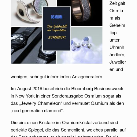
Zeit galt
Osmiu
m als
Geheim
tipp
unter
Uhrenh
ändlern,
Juwelier
en und
wenigen, sehr gut informierten Anlageberatern.
Im August 2019 beschrieb die Bloomberg Businessweek
in New York in einer Sonderausgabe Osmium sogar als
das „Jewelry Chameleon“ und vermutet Osmium als den
„next generation diamond“.
Die einzelnen Kristalle im Osmiumkristallverbund sind
perfekte Spiegel, die das Sonnenlicht, welches parallel auf
der Erde ankommt, auch parallel weitersenden. Da die