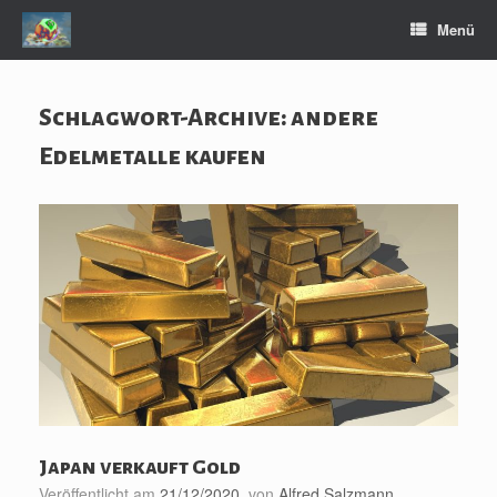
Zum
Menü
Inhalt
springen
Schlagwort-Archive:
andere
Edelmetalle kaufen
Japan verkauft Gold
Veröffentlicht am
21/12/2020
von
Alfred Salzmann