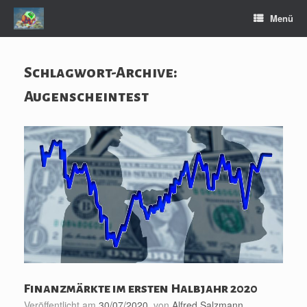
Zum
Menü
Inhalt
springen
Schlagwort-Archive:
Augenscheintest
Finanzmärkte im ersten Halbjahr 2020
Veröffentlicht am
30/07/2020
von
Alfred Salzmann