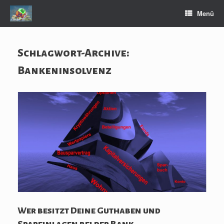
Zum
Menü
Inhalt
springen
Schlagwort-Archive:
Bankeninsolvenz
Wer besitzt Deine Guthaben und
Spareinlagen bei der Bank