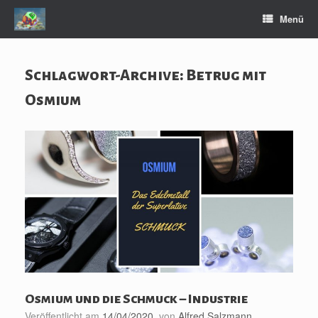
Zum
Menü
Inhalt
springen
Schlagwort-Archive:
Betrug mit
Osmium
Osmium und die Schmuck – Industrie
Veröffentlicht am
14/04/2020
von
Alfred Salzmann