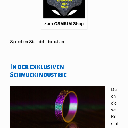
zum OSMIUM Shop
Sprechen Sie mich darauf an.
In der exklusiven
Schmuckindustrie
Dur
ch
die
se
Kri
stal