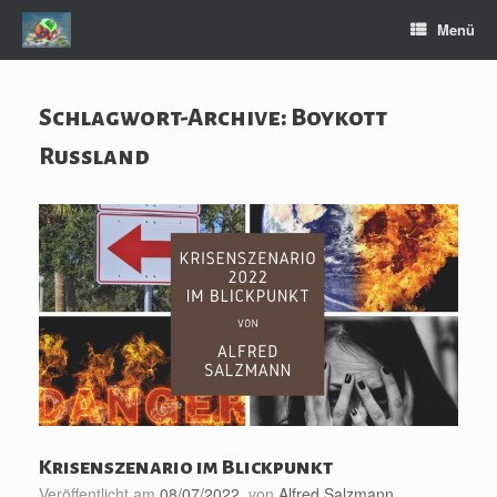
Zum
Menü
Inhalt
springen
Schlagwort-Archive:
Boykott
Russland
Krisenszenario im Blickpunkt
Veröffentlicht am
08/07/2022
von
Alfred Salzmann