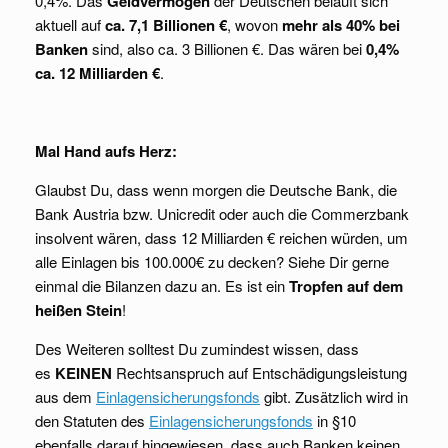
0,4%. Das
Geldvermögen
der Deutschen beläuft sich
aktuell auf
ca. 7,1 Billionen €
, wovon
mehr als 40% bei
Banken
sind, also ca. 3 Billionen €. Das wären bei
0,4%
ca. 12 Milliarden €
.
Mal Hand aufs Herz:
Glaubst Du, dass wenn morgen die Deutsche Bank, die
Bank Austria bzw. Unicredit oder auch die Commerzbank
insolvent wären, dass 12 Milliarden € reichen würden, um
alle Einlagen bis 100.000€ zu decken? Siehe Dir gerne
einmal die Bilanzen dazu an. Es ist ein
Tropfen auf dem
heißen Stein
!
Des Weiteren solltest Du zumindest wissen, dass
es
KEINEN
Rechtsanspruch auf Entschädigungsleistung
aus dem
Einlagensicherungsfonds
gibt. Zusätzlich wird in
den Statuten des
Einlagensicherungsfonds
in §10
ebenfalls darauf hingewiesen, dass auch Banken keinen