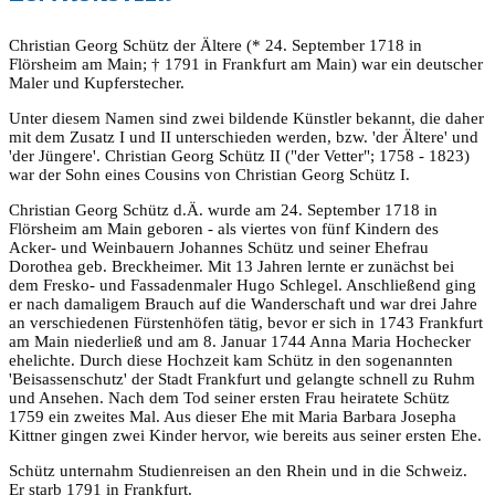
Christian Georg Schütz der Ältere (* 24. September 1718 in
Flörsheim am Main; † 1791 in Frankfurt am Main) war ein deutscher
Maler und Kupferstecher.
Unter diesem Namen sind zwei bildende Künstler bekannt, die daher
mit dem Zusatz I und II unterschieden werden, bzw. 'der Ältere' und
'der Jüngere'. Christian Georg Schütz II ("der Vetter"; 1758 - 1823)
war der Sohn eines Cousins von Christian Georg Schütz I.
Christian Georg Schütz d.Ä. wurde am 24. September 1718 in
Flörsheim am Main geboren - als viertes von fünf Kindern des
Acker- und Weinbauern Johannes Schütz und seiner Ehefrau
Dorothea geb. Breckheimer. Mit 13 Jahren lernte er zunächst bei
dem Fresko- und Fassadenmaler Hugo Schlegel. Anschließend ging
er nach damaligem Brauch auf die Wanderschaft und war drei Jahre
an verschiedenen Fürstenhöfen tätig, bevor er sich in 1743 Frankfurt
am Main niederließ und am 8. Januar 1744 Anna Maria Hochecker
ehelichte. Durch diese Hochzeit kam Schütz in den sogenannten
'Beisassenschutz' der Stadt Frankfurt und gelangte schnell zu Ruhm
und Ansehen. Nach dem Tod seiner ersten Frau heiratete Schütz
1759 ein zweites Mal. Aus dieser Ehe mit Maria Barbara Josepha
Kittner gingen zwei Kinder hervor, wie bereits aus seiner ersten Ehe.
Schütz unternahm Studienreisen an den Rhein und in die Schweiz.
Er starb 1791 in Frankfurt.