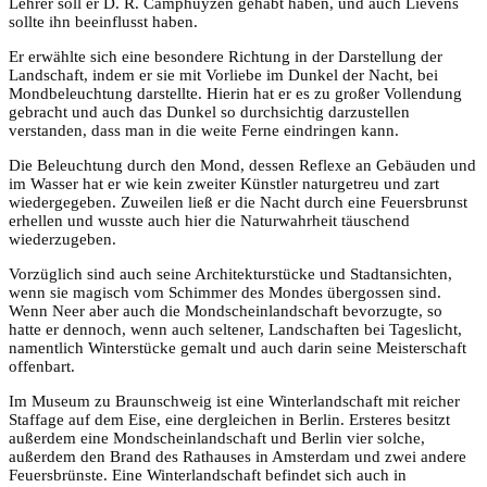
Lehrer soll er D. R. Camphuyzen gehabt haben, und auch Lievens
sollte ihn beeinflusst haben.
Er erwählte sich eine besondere Richtung in der Darstellung der
Landschaft, indem er sie mit Vorliebe im Dunkel der Nacht, bei
Mondbeleuchtung darstellte. Hierin hat er es zu großer Vollendung
gebracht und auch das Dunkel so durchsichtig darzustellen
verstanden, dass man in die weite Ferne eindringen kann.
Die Beleuchtung durch den Mond, dessen Reflexe an Gebäuden und
im Wasser hat er wie kein zweiter Künstler naturgetreu und zart
wiedergegeben. Zuweilen ließ er die Nacht durch eine Feuersbrunst
erhellen und wusste auch hier die Naturwahrheit täuschend
wiederzugeben.
Vorzüglich sind auch seine Architekturstücke und Stadtansichten,
wenn sie magisch vom Schimmer des Mondes übergossen sind.
Wenn Neer aber auch die Mondscheinlandschaft bevorzugte, so
hatte er dennoch, wenn auch seltener, Landschaften bei Tageslicht,
namentlich Winterstücke gemalt und auch darin seine Meisterschaft
offenbart.
Im Museum zu Braunschweig ist eine Winterlandschaft mit reicher
Staffage auf dem Eise, eine dergleichen in Berlin. Ersteres besitzt
außerdem eine Mondscheinlandschaft und Berlin vier solche,
außerdem den Brand des Rathauses in Amsterdam und zwei andere
Feuersbrünste. Eine Winterlandschaft befindet sich auch in