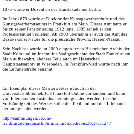
1875 wurde er Dozent an der Kunstakademie Berlin.
Im Jahr 1879 wurde er Direktor der Kunstgewerbeschule und des
Kunstgewerbemuseums in Frankfurt am Main. Dieses Amt hatte er
bis zu seiner Pensionierung 1912 inne. 1885 erhielt er den
Professorentitel verliehen. Ab 1903 übernahm er auch das Amt des
Bezirkskonservators für die preußische Provinz Hessen-Nassau.
Sein Nachlass wurde im 2009 eingestürzten Historischen Archiv der
Stadt Köln und im Institut für Stadtgeschichte der Stadt Frankfurt am
Main aufbewahrt, kleinere Teile auch im Hessischen
Hauptstaatsarchiv in Wiesbaden. In Frankfurt-Nied wurde nach ihm
die Luthmerstraße benannt.
Ein Exemplar dieses Meisterwerkes ist auch in der
Universitätsbibliothek JCS Frankfurt Online vorhanden, und kann
von Interessenten kostenlos heruntergeladen werden. Für die
Vollständigkeit des Werkes sollte der Textband und der Tafelband
heruntergeladen werden.
http://sammlungen.ub.uni-
frankfurt.de/judaicaffm/urn/urn:nbn:de:hebis:30:1-151247