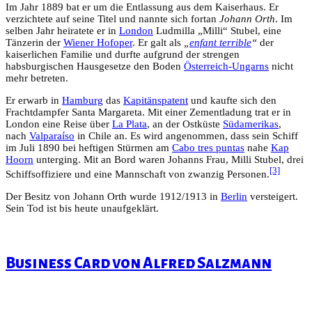
Im Jahr 1889 bat er um die Entlassung aus dem Kaiserhaus. Er
verzichtete auf seine Titel und nannte sich fortan
Johann Orth
. Im
selben Jahr heiratete er in
London
Ludmilla „Milli“ Stubel, eine
Tänzerin der
Wiener Hofoper
. Er galt als
„
enfant terrible
“
der
kaiserlichen Familie und durfte aufgrund der strengen
habsburgischen Hausgesetze den Boden
Österreich-Ungarns
nicht
mehr betreten.
Er erwarb in
Hamburg
das
Kapitänspatent
und kaufte sich den
Frachtdampfer Santa Margareta. Mit einer Zementladung trat er in
London eine Reise über
La Plata
, an der Ostküste
Südamerikas
,
nach
Valparaíso
in Chile an. Es wird angenommen, dass sein Schiff
im Juli 1890 bei heftigen Stürmen am
Cabo tres puntas
nahe
Kap
Hoorn
unterging. Mit an Bord waren Johanns Frau, Milli Stubel, drei
[3]
Schiffsoffiziere und eine Mannschaft von zwanzig Personen.
Der Besitz von Johann Orth wurde 1912/1913 in
Berlin
versteigert.
Sein Tod ist bis heute unaufgeklärt.
Business Card von Alfred Salzmann