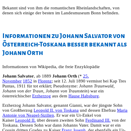
Bekannt sind von ihm die romantischen Rheinlandschaften, von
denen sich einige der besten im Landesmuseum Bonn befinden.
Informationen zu Johann Salvator von
Österreich-Toskana besser bekannt als
Johann Orth
Informationen von Wikipedia, die freie Enzyklopädie
Johann Salvator
, ab 1889
Johann Orth
(*
25.
November
1852
in
Florenz
; seit 12. Juli 1890 vermisst bei Kap Tres
Puntas, 1911 für tot erklärt; Pseudonyme:
Johann Traunwald,
Johann von der Traun, Johann von Traunstein
) war ein
österreichischer
Erzherzog
aus dem
Hause Habsburg
.
Erzherzog Johann Salvator, genannt Gianni, war der jüngste Sohn
von Großherzog
Leopold II. von Toskana
und dessen Ehefrau
Maria
Antonie von Neapel-Sizilien
. Er war ein Ur-Enkel von
Kaiser
Leopold II.
über dessen zweiten Sohn
Ferdinand III.
von der
Toskana. Dessen Sohn war dann Johanns Vater. Damit war er ein
Cousin dritten Grades zu Kaiser
Franz Joseph
, der ebenfalls ein Ur-