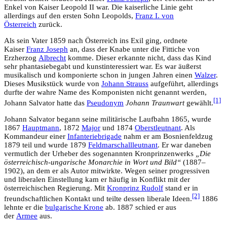
Enkel von Kaiser Leopold II war. Die kaiserliche Linie geht
allerdings auf den ersten Sohn Leopolds,
Franz I. von
Österreich
zurück.
Als sein Vater 1859 nach Österreich ins Exil ging, ordnete
Kaiser
Franz Joseph
an, dass der Knabe unter die Fittiche von
Erzherzog
Albrecht
komme. Dieser erkannte nicht, dass das Kind
sehr phantasiebegabt und kunstinteressiert war. Es war äußerst
musikalisch und komponierte schon in jungen Jahren einen
Walzer
.
Dieses Musikstück wurde von
Johann Strauss
aufgeführt, allerdings
durfte der wahre Name des Komponisten nicht genannt werden,
[1]
Johann Salvator hatte das
Pseudonym
Johann Traunwart
gewählt.
Johann Salvator begann seine militärische Laufbahn 1865, wurde
1867
Hauptmann
, 1872
Major
und 1874
Oberstleutnant
. Als
Kommandeur einer
Infanteriebrigade
nahm er am Bosnienfeldzug
1879 teil und wurde 1879
Feldmarschallleutnant
. Er war daneben
vermutlich der Urheber des sogenannten Kronprinzenwerks
„Die
österreichisch-ungarische Monarchie in Wort und Bild“
(1887–
1902), an dem er als Autor mitwirkte. Wegen seiner progressiven
und liberalen Einstellung kam er häufig in Konflikt mit der
österreichischen Regierung. Mit
Kronprinz Rudolf
stand er in
[2]
freundschaftlichen Kontakt und teilte dessen liberale Ideen.
1886
lehnte er die
bulgarische Krone
ab. 1887 schied er aus
der
Armee
aus.