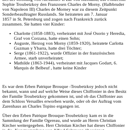
Sophie Troubetzkoy den Franzosen Charles de Morny. (Halbbruder
von Napoleon III) Charles de Morney war zu diesem Zeitpunkt
Sonderbeauftragter Russlands. Sie heirateten am 7. Januar
1857 in St. Petersburg und zogen nach Frankreich zurück
zusammen. Sie hatten vier Kinder:
Charlotte (1858-1883), verheiratet mit José Osorio y Heredia,
Graf von Corzana, hatte einen Sohn;
Auguste, Herzog von Morny (1859-1920), heiratete Carlotta
Guzman y Ybarra, hatte drei Töchter;
Serge (1861-1922), wurde Offizier in der französischen
Armee, starb unverheiratet;
Mathilde (1863-1944), verheiratet mit Jacques Godart, 6.
Marquis de Belbeuf , hatte keine Kinder
Es war dem Erben Patrique Brouque -Troubetzkoy jedoch nicht
bekannt, wann und auf welche Weise dieses Chiffonier in den Besitz
der Familie Troubetzkoy gekommen ist, und ob das Chiffonier aus
dem Schloss Versailles erworben wurde, oder ob der Auftrag vom
Zarenhaus an Charles Topino ergangen ist.
Über den Erben Patrique Brouque-Troubetzkoy kam es in die
Sammlung der Familie Ogereau, und wurde an Herrn Christian
Kircher weitergegeben. Herr Christian Kircher hat dieses Chiffonier