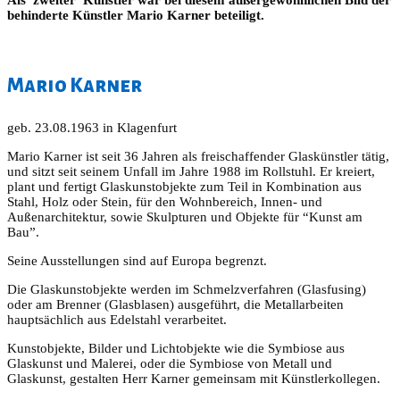
Als zweiter Künstler war bei diesem außergewöhnlichen Bild der
behinderte Künstler Mario Karner beteiligt.
Mario Karner
geb. 23.08.1963 in Klagenfurt
Mario Karner ist seit 36 Jahren als freischaffender Glaskünstler tätig,
und sitzt seit seinem Unfall im Jahre 1988 im Rollstuhl. Er kreiert,
plant und fertigt Glaskunstobjekte zum Teil in Kombination aus
Stahl, Holz oder Stein, für den Wohnbereich, Innen- und
Außenarchitektur, sowie Skulpturen und Objekte für “Kunst am
Bau”.
Seine Ausstellungen sind auf Europa begrenzt.
Die Glaskunstobjekte werden im Schmelzverfahren (Glasfusing)
oder am Brenner (Glasblasen) ausgeführt, die Metallarbeiten
hauptsächlich aus Edelstahl verarbeitet.
Kunstobjekte, Bilder und Lichtobjekte wie die Symbiose aus
Glaskunst und Malerei, oder die Symbiose von Metall und
Glaskunst, gestalten Herr Karner gemeinsam mit Künstlerkollegen.