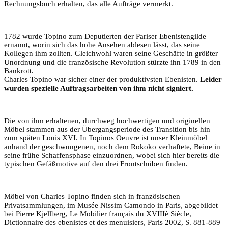
Rechnungsbuch erhalten, das alle Aufträge vermerkt.
1782 wurde Topino zum Deputierten der Pariser Ebenistengilde
ernannt, worin sich das hohe Ansehen ablesen lässt, das seine
Kollegen ihm zollten. Gleichwohl waren seine Geschäfte in größter
Unordnung und die französische Revolution stürzte ihn 1789 in den
Bankrott.
Charles Topino war sicher einer der produktivsten Ebenisten.
Leider
wurden spezielle Auftragsarbeiten von ihm nicht signiert.
Die von ihm erhaltenen, durchweg hochwertigen und originellen
Möbel stammen aus der Übergangsperiode des Transition bis hin
zum späten Louis XVI. In Topinos Oeuvre ist unser Kleinmöbel
anhand der geschwungenen, noch dem Rokoko verhaftete, Beine in
seine frühe Schaffensphase einzuordnen, wobei sich hier bereits die
typischen Gefäßmotive auf den drei Frontschüben finden.
Möbel von Charles Topino finden sich in französischen
Privatsammlungen, im Musée Nissim Camondo in Paris, abgebildet
bei Pierre Kjellberg, Le Mobilier français du XVIIIè Siècle,
Dictionnaire des ebenistes et des menuisiers, Paris 2002, S. 881-889