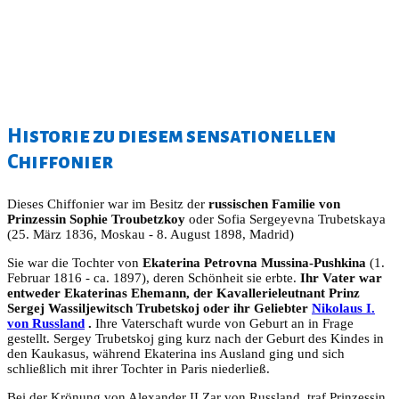
Historie zu diesem sensationellen
Chiffonier
Dieses Chiffonier war im Besitz der
russischen Familie von
Prinzessin Sophie Troubetzkoy
oder Sofia Sergeyevna Trubetskaya
(25. März 1836, Moskau - 8. August 1898, Madrid)
Sie war die Tochter von
Ekaterina Petrovna Mussina-Pushkina
(1.
Februar 1816 - ca. 1897), deren Schönheit sie erbte.
Ihr Vater war
entweder
Ekaterinas Ehemann, der Kavallerieleutnant Prinz
Sergej Wassiljewitsch Trubetskoj
oder ihr Geliebter
Nikolaus I.
von Russland
.
Ihre Vaterschaft wurde von Geburt an in Frage
gestellt. Sergey Trubetskoj ging kurz nach der Geburt des Kindes in
den Kaukasus, während Ekaterina ins Ausland ging und sich
schließlich mit ihrer Tochter in Paris niederließ.
Bei der Krönung von Alexander II Zar von Russland, traf Prinzessin