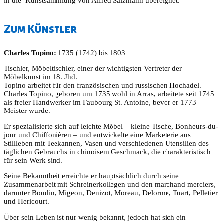
in die Kunstsammlung von Alfred Salzmann übereignet.
Zum Künstler
Charles Topino:
1735 (1742) bis 1803
Tischler, Möbeltischler, einer der wichtigsten Vertreter der
Möbelkunst im 18. Jhd.
Topino arbeitet für den französischen und russischen Hochadel.
Charles Topino, geboren um 1735 wohl in Arras, arbeitete seit 1745
als freier Handwerker im Faubourg St. Antoine, bevor er 1773
Meister wurde.
Er spezialisierte sich auf leichte Möbel – kleine Tische, Bonheurs-du-
jour und Chiffonièren – und entwickelte eine Marketerie aus
Stillleben mit Teekannen, Vasen und verschiedenen Utensilien des
täglichen Gebrauchs in chinoisem Geschmack, die charakteristisch
für sein Werk sind.
Seine Bekanntheit erreichte er hauptsächlich durch seine
Zusammenarbeit mit Schreinerkollegen und den marchand merciers,
darunter Boudin, Migeon, Denizot, Moreau, Delorme, Tuart, Pelletier
und Hericourt.
Über sein Leben ist nur wenig bekannt, jedoch hat sich ein