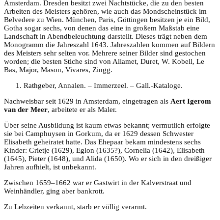
Amsterdam. Dresden besitzt zwei Nachtstücke, die zu den besten
Arbeiten des Meisters gehören, wie auch das Mondscheinstück im
Belvedere zu Wien. München, Paris, Göttingen besitzen je ein Bild,
Gotha sogar sechs, von denen das eine in großem Maßstab eine
Landschaft in Abendbeleuchtung darstellt. Dieses trägt neben dem
Monogramm die Jahreszahl 1643. Jahreszahlen kommen auf Bildern
des Meisters sehr selten vor. Mehrere seiner Bilder sind gestochen
worden; die besten Stiche sind von Aliamet, Duret, W. Kobell, Le
Bas, Major, Mason, Vivares, Zingg.
Rathgeber, Annalen. – Immerzeel. – Gall.-Kataloge.
Nachweisbar seit 1629 in Amsterdam, eingetragen als
Aert Igerom
van der Meer
, arbeitete er als Maler.
Über seine Ausbildung ist kaum etwas bekannt; vermutlich erfolgte
sie bei Camphuysen in Gorkum, da er 1629 dessen Schwester
Elisabeth geheiratet hatte. Das Ehepaar bekam mindestens sechs
Kinder: Grietje (1629), Eglon (1635?), Cornelia (1642), Elisabeth
(1645), Pieter (1648), und Alida (1650). Wo er sich in den dreißiger
Jahren aufhielt, ist unbekannt.
Zwischen 1659–1662 war er Gastwirt in der Kalverstraat und
Weinhändler, ging aber bankrott.
Zu Lebzeiten verkannt, starb er völlig verarmt.