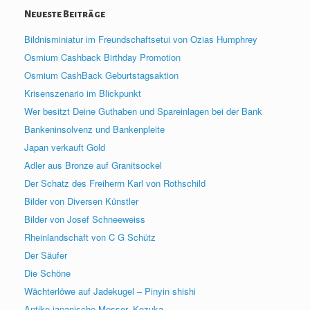
Neueste Beiträge
Bildnisminiatur im Freundschaftsetui von Ozias Humphrey
Osmium Cashback Birthday Promotion
Osmium CashBack Geburtstagsaktion
Krisenszenario im Blickpunkt
Wer besitzt Deine Guthaben und Spareinlagen bei der Bank
Bankeninsolvenz und Bankenpleite
Japan verkauft Gold
Adler aus Bronze auf Granitsockel
Der Schatz des Freiherrn Karl von Rothschild
Bilder von Diversen Künstler
Bilder von Josef Schneeweiss
Rheinlandschaft von C G Schütz
Der Säufer
Die Schöne
Wächterlöwe auf Jadekugel – Pinyin shishi
Antike japanische Messer, Kozuka