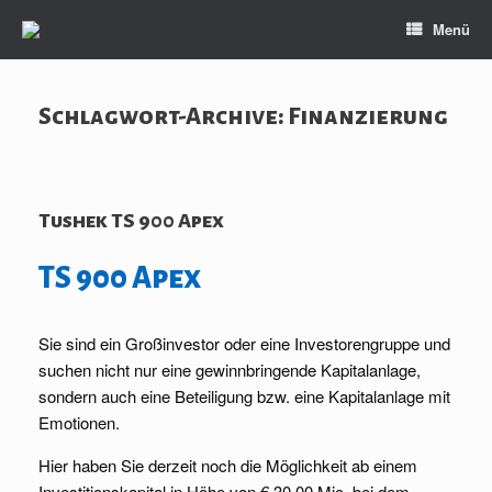
Zum
Menü
Inhalt
springen
Schlagwort-Archive:
Finanzierung
Tushek TS 900 Apex
TS 900 Apex
Sie sind ein Großinvestor oder eine Investorengruppe und
suchen nicht nur eine gewinnbringende Kapitalanlage,
sondern auch eine Beteiligung bzw. eine Kapitalanlage mit
Emotionen.
Hier haben Sie derzeit noch die Möglichkeit ab einem
Investitionskapital in Höhe von € 30,00 Mio. bei dem