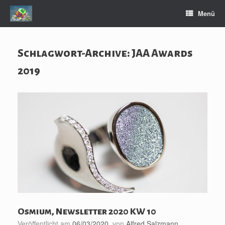
Zum
Menü
Inhalt
springen
Schlagwort-Archive:
JAA Awards
2019
Osmium, Newsletter 2020 KW 10
Veröffentlicht am
06/03/2020
von
Alfred Salzmann