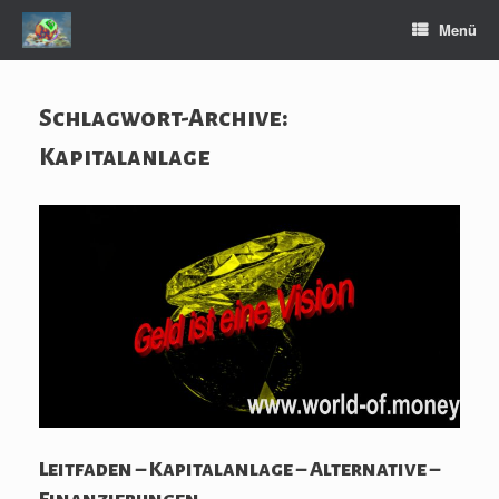
Zum
Menü
Inhalt
springen
Schlagwort-Archive:
Kapitalanlage
Leitfaden – Kapitalanlage – Alternative –
Finanzierungen