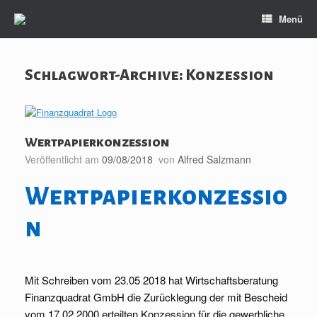
Zum
Menü
Inhalt
springen
Schlagwort-Archive:
Konzession
Wertpapierkonzession
Veröffentlicht am
09/08/2018
von
Alfred Salzmann
Wertpapierkonzessio
n
Mit Schreiben vom 23.05 2018 hat Wirtschaftsberatung
Finanzquadrat GmbH die Zurücklegung der mit Bescheid
vom 17.02.2000 erteilten Konzession für die gewerbliche