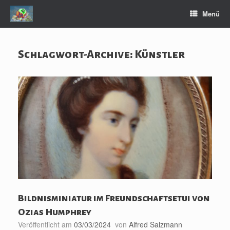
Zum
Menü
Inhalt
springen
Schlagwort-Archive:
Künstler
Bildnisminiatur im Freundschaftsetui von
Ozias Humphrey
Veröffentlicht am
03/03/2024
von
Alfred Salzmann