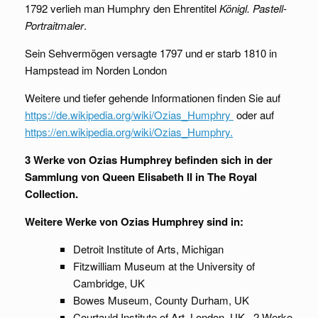
1792 verlieh man Humphry den Ehrentitel
Königl. Pastell-
Portraitmaler
.
Sein Sehvermögen versagte 1797 und er starb 1810 in
Hampstead im Norden London
Weitere und tiefer gehende Informationen finden Sie auf
https://de.wikipedia.org/wiki/Ozias_Humphry
oder auf
https://en.wikipedia.org/wiki/Ozias_Humphry.
3 Werke von Ozias Humphrey befinden sich in der
Sammlung von Queen Elisabeth II in The Royal
Collection.
Weitere Werke von Ozias Humphrey sind in:
Detroit Institute of Arts, Michigan
Fitzwilliam Museum at the University of
Cambridge, UK
Bowes Museum, County Durham, UK
Courtauld Institute of Art, London, UK , 2 Werke