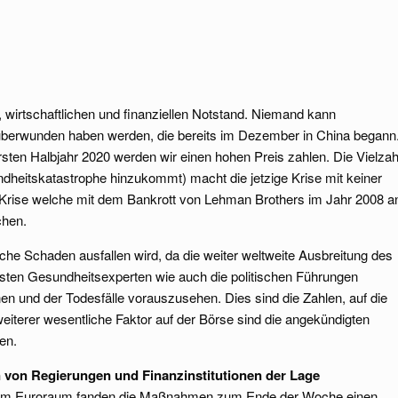
, wirtschaftlichen und finanziellen Notstand. Niemand kann
 überwunden haben werden, die bereits im Dezember in China begann
 ersten Halbjahr 2020 werden wir einen hohen Preis zahlen. Die Vielzah
heitskatastrophe hinzukommt) macht die jetzige Krise mit keiner
 Krise welche mit dem Bankrott von Lehman Brothers im Jahr 2008 a
chen.
iche Schaden ausfallen wird, da die weiter weltweite Ausbreitung des
nsten Gesundheitsexperten wie auch die politischen Führungen
n und der Todesfälle vorauszusehen. Dies sind die Zahlen, auf die
weiterer wesentliche Faktor auf der Börse sind die angekündigten
en.
n von Regierungen und Finanzinstitutionen der Lage
 im Euroraum fanden die Maßnahmen zum Ende der Woche einen