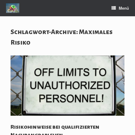
Zum
Menü
Inhalt
springen
Schlagwort-Archive:
Maximales
Risiko
Risikohinweise bei qualifizierten
Nachrangdarlehen