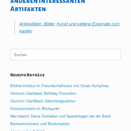
anderen interessanten
Artifakten
Antiquitäten, Bilder, Kunst und seltene Exponate zum
kaufen
Suche
nach:
Neueste Beiträge
Bildnisminiatur im Freundschaftsetui von Ozias Humphrey
Osmium Cashback Birthday Promotion
Osmium CashBack Geburtstagsaktion
Krisenszenario im Blickpunkt
Wer besitzt Deine Guthaben und Spareinlagen bei der Bank
Bankeninsolvenz und Bankenpleite