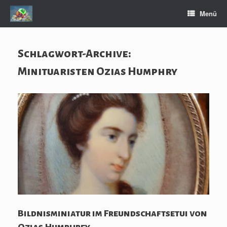
Zum
Menü
Inhalt
springen
Schlagwort-Archive:
Minituaristen Ozias Humphry
Bildnisminiatur im Freundschaftsetui von
Ozias Humphrey