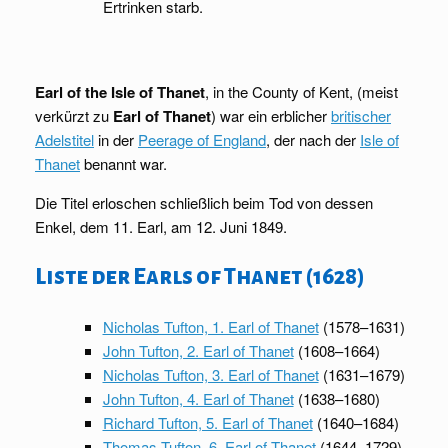
Ertrinken starb.
Earl of the Isle of Thanet
, in the County of Kent, (meist
verkürzt zu
Earl of Thanet
) war ein erblicher
britischer
Adelstitel
in der
Peerage of England
, der nach der
Isle of
Thanet
benannt war.
Die Titel erloschen schließlich beim Tod von dessen
Enkel, dem 11. Earl, am 12. Juni 1849.
Liste der Earls of Thanet (1628)
Nicholas Tufton, 1. Earl of Thanet
(1578–1631)
John Tufton, 2. Earl of Thanet
(1608–1664)
Nicholas Tufton, 3. Earl of Thanet
(1631–1679)
John Tufton, 4. Earl of Thanet
(1638–1680)
Richard Tufton, 5. Earl of Thanet
(1640–1684)
Thomas Tufton, 6. Earl of Thanet
(1644–1729)