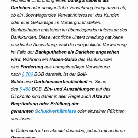
Bankguthabens als
Darlehen
oder uneigentliche Verwahrung hängt davon ab,
ob ein „überwiegendes Verwahrinteresse“ des Kunden
oder eine Geldanlage im Vordergrund stehen.
Bankguthaben entstehen im überwiegenden Interesse des
Bankkunden. Diese rechtliche Unterscheidung hat keine
praktische Auswirkung, weil die uneigentliche Verwahrung
im Falle der
Bankguthaben als Darlehen angesehen
wird.
Während ein
Haben-Saldo
des Bankkunden
eine
Forderung
aus unregelmäßiger Verwahrung
nach
§ 700
BGB darstellt, ist der
Soll-
Saldo
eine
Darlehensverbindlichkeit
im Sinne
des
§ 488
BGB.
Ein- und Auszahlungen
auf das
Girokonto sind daher in aller Regel auch
Akte zur
Begründung oder Erfüllung der
genannten
Schuldverhältnisse
oder einzelner Pflichten
aus ihnen.“
In Österreich ist es absolut dasselbe, jedoch mit anderen
Paragraphen.