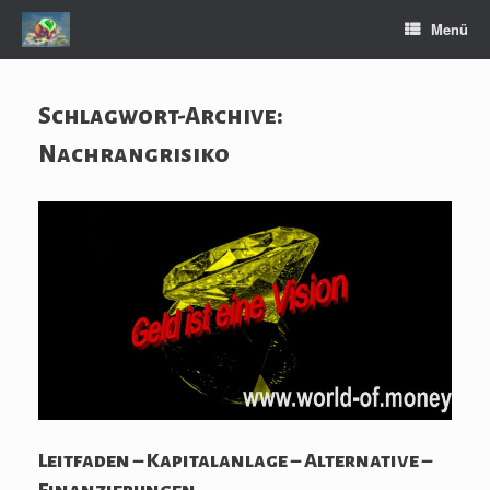
Zum
Menü
Inhalt
springen
Schlagwort-Archive:
Nachrangrisiko
Leitfaden – Kapitalanlage – Alternative –
Finanzierungen