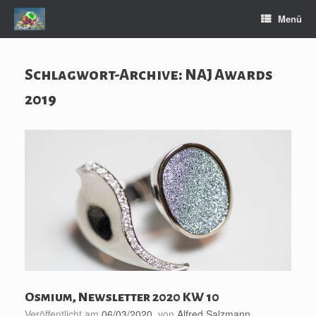
Zum
Menü
Inhalt
springen
Schlagwort-Archive:
NAJ Awards
2019
Osmium, Newsletter 2020 KW 10
Veröffentlicht am
06/03/2020
von
Alfred Salzmann