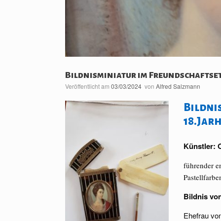
Bildnisminiatur im Freundschaftse
Veröffentlicht am
03/03/2024
von
Alfred Salzmann
Bildni
18.Jar
Künstler:
führender e
Pastellfarbe
Bildnis vo
Ehefrau von