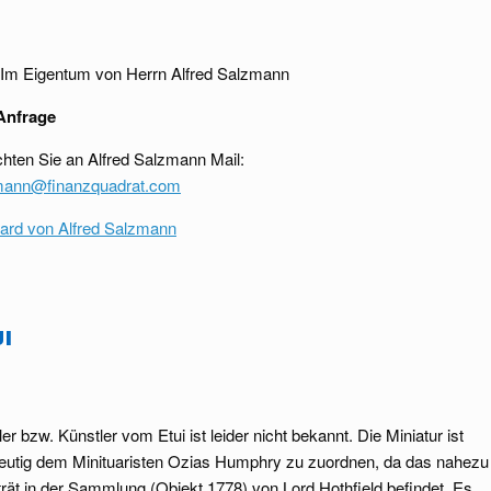
Im Eigentum von Herrn Alfred Salzmann
Anfrage
chten Sie an Alfred Salzmann Mail:
zmann@finanzquadrat.com
ard von Alfred Salzmann
ui
er bzw. Künstler vom Etui ist leider nicht bekannt. Die Miniatur ist
deutig dem Minituaristen Ozias Humphry zu zuordnen, da das nahezu
trät in der Sammlung (Objekt 1778) von Lord Hothfield befindet. Es