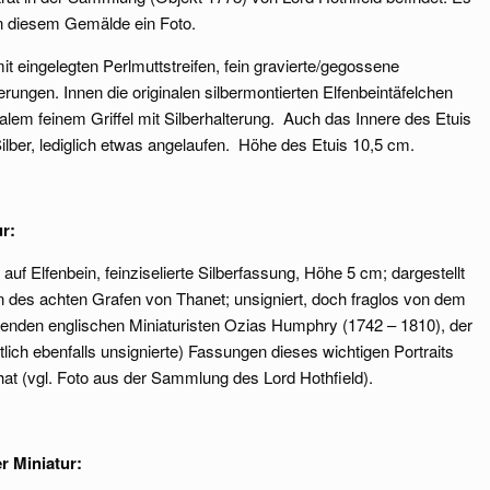
on diesem Gemälde ein Foto.
mit eingelegten Perlmuttstreifen, fein gravierte/gegossene
erungen. Innen die originalen silbermontierten Elfenbeintäfelchen
nalem feinem Griffel mit Silberhalterung. Auch das Innere des Etuis
lber, lediglich etwas angelaufen. Höhe des Etuis 10,5 cm.
ur:
auf Elfenbein, feinziselierte Silberfassung, Höhe 5 cm; dargestellt
n des achten Grafen von Thanet; unsigniert, doch fraglos von dem
enden englischen Miniaturisten Ozias Humphry (1742 – 1810), der
tlich ebenfalls unsignierte) Fassungen dieses wichtigen Portraits
 hat (vgl. Foto aus der Sammlung des Lord Hothfield).
r Miniatur: