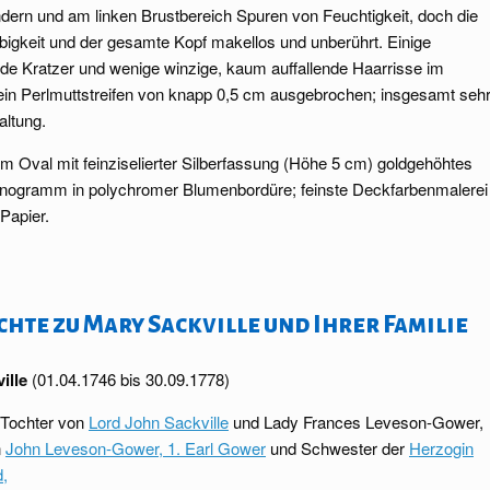
ern und am linken Brustbereich Spuren von Feuchtigkeit, doch die
rbigkeit und der gesamte Kopf makellos und unberührt. Einige
e Kratzer und wenige winzige, kaum auffallende Haarrisse im
 ein Perlmuttstreifen von knapp 0,5 cm ausgebrochen; insgesamt seh
altung.
im Oval mit feinziselierter Silberfassung (Höhe 5 cm) goldgehöhtes
Monogramm in polychromer Blumenbordüre; feinste Deckfarbenmalerei
Papier.
chte zu Mary Sackville und Ihrer Familie
ille
(01.04.1746 bis 30.09.1778)
 Tochter von
Lord John Sackville
und
Lady Frances Leveson-Gower,
n
John Leveson-Gower, 1. Earl Gower
und Schwester der
Herzogin
d,