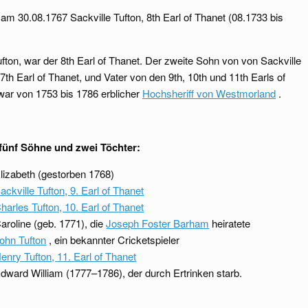
t am 30.08.1767 Sackville Tufton, 8th Earl of Thanet (08.1733 bis
)
ufton, war der 8th Earl of Thanet. Der zweite Sohn von von Sackville
 7th Earl of Thanet, und Vater von den 9th, 10th und 11th Earls of
war von 1753 bis 1786 erblicher
Hochsheriff von Westmorland
.
 fünf Söhne und zwei Töchter:
lizabeth (gestorben 1768)
ackville Tufton, 9. Earl of Thanet
harles Tufton, 10. Earl of Thanet
aroline (geb. 1771), die
Joseph Foster Barham
heiratete
ohn Tufton
, ein bekannter Cricketspieler
enry Tufton, 11. Earl of Thanet
dward William (1777–1786), der durch Ertrinken starb.