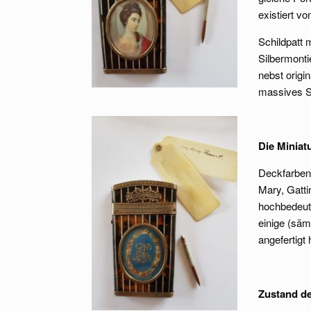
existiert v
Schildpatt 
Silbermonti
nebst origi
massives Si
Die Miniat
Deckfarben 
Mary, Gatti
hochbedeut
einige (säm
angefertigt
Zustand de