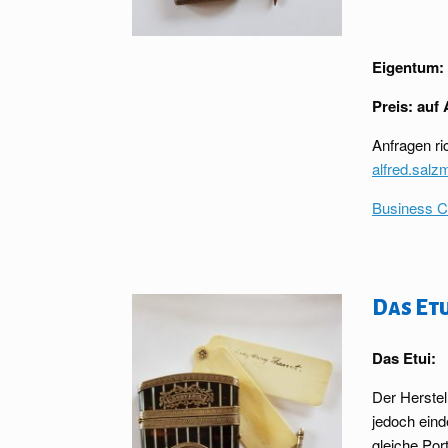
Eigentum:
Preis:
auf 
Anfragen ri
alfred.sal
Business C
Das Et
Das Etui:
Der Herstell
jedoch ein
gleiche Por