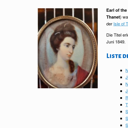
Earl of the
Thanet
) wa
der
Isle of 
Die Titel e
Juni 1849.
Liste d
N
J
N
J
R
T
S
S
S