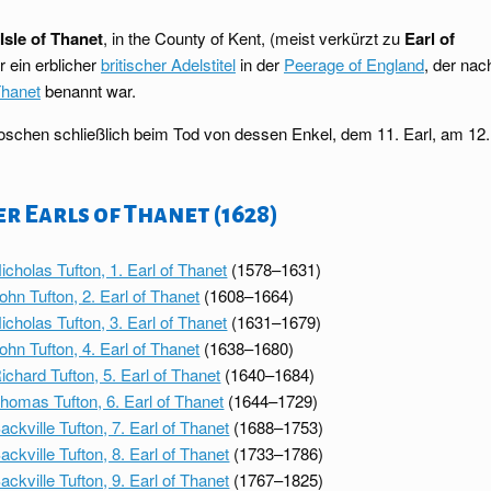
 Isle of Thanet
, in the County of Kent, (meist verkürzt zu
Earl of
r ein erblicher
britischer Adelstitel
in der
Peerage of England
, der nac
Thanet
benannt war.
rloschen schließlich beim Tod von dessen Enkel, dem 11. Earl, am 12.
er Earls of Thanet (1628)
icholas Tufton, 1. Earl of Thanet
(1578–1631)
ohn Tufton, 2. Earl of Thanet
(1608–1664)
icholas Tufton, 3. Earl of Thanet
(1631–1679)
ohn Tufton, 4. Earl of Thanet
(1638–1680)
ichard Tufton, 5. Earl of Thanet
(1640–1684)
homas Tufton, 6. Earl of Thanet
(1644–1729)
ackville Tufton, 7. Earl of Thanet
(1688–1753)
ackville Tufton, 8. Earl of Thanet
(1733–1786)
ackville Tufton, 9. Earl of Thanet
(1767–1825)