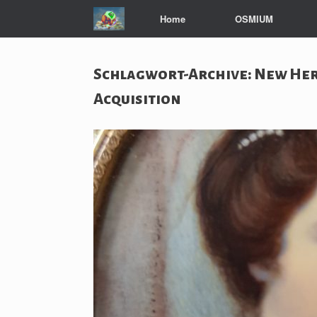
Zum
Home
OSMIUM
Inhalt
springen
Schlagwort-Archive:
New Her
Acquisition