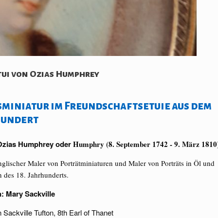
tui von Ozias Humphrey
sminiatur im Freundschaftsetuie aus dem
hundert
 Ozias Humphrey oder
Humphry (8. September 1742 - 9. März 1810
nglischer Maler von Porträtminiaturen und Maler von Porträts in Öl und
n des 18. Jahrhunderts.
n: Mary Sackville
 Sackville Tufton, 8th Earl of Thanet