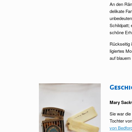
An den Ränd
delikate Fa
unbedeutend
Schildpatt;
schöne Erh
Rückseitig 
ligiertes 
auf blauem 
Geschi
Mary Sackv
Sie war die
Tochter vo
von Bedfor