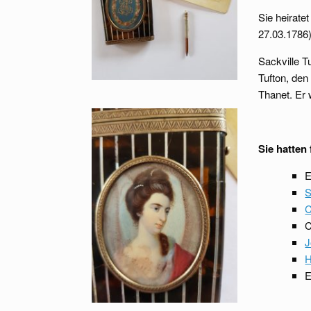
Sie heirate
27.03.1786
Sackville T
Tufton, den
Thanet. Er 
Sie hatten
E
S
C
C
J
H
E