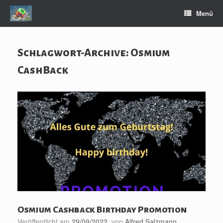
Zum
Menü
Inhalt
springen
Schlagwort-Archive:
Osmium
CashBack
Osmium Cashback Birthday Promotion
Veröffentlicht am
29/09/2022
von
Alfred Salzmann