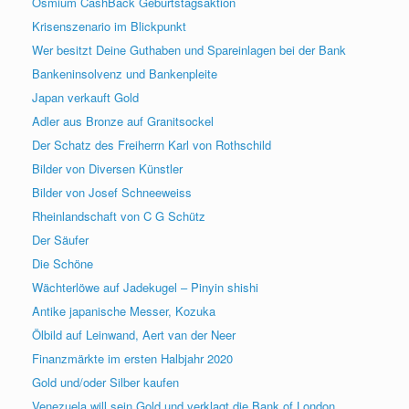
Osmium CashBack Geburtstagsaktion
Krisenszenario im Blickpunkt
Wer besitzt Deine Guthaben und Spareinlagen bei der Bank
Bankeninsolvenz und Bankenpleite
Japan verkauft Gold
Adler aus Bronze auf Granitsockel
Der Schatz des Freiherrn Karl von Rothschild
Bilder von Diversen Künstler
Bilder von Josef Schneeweiss
Rheinlandschaft von C G Schütz
Der Säufer
Die Schöne
Wächterlöwe auf Jadekugel – Pinyin shishi
Antike japanische Messer, Kozuka
Ölbild auf Leinwand, Aert van der Neer
Finanzmärkte im ersten Halbjahr 2020
Gold und/oder Silber kaufen
Venezuela will sein Gold und verklagt die Bank of London