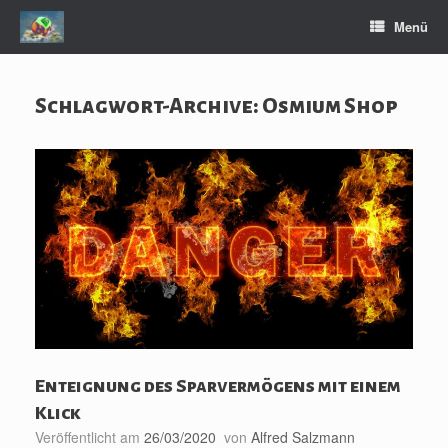
Zum
Menü
Inhalt
springen
Schlagwort-Archive:
Osmium Shop
Enteignung des Sparvermögens mit einem
Klick
Veröffentlicht am
26/03/2020
von
Alfred Salzmann