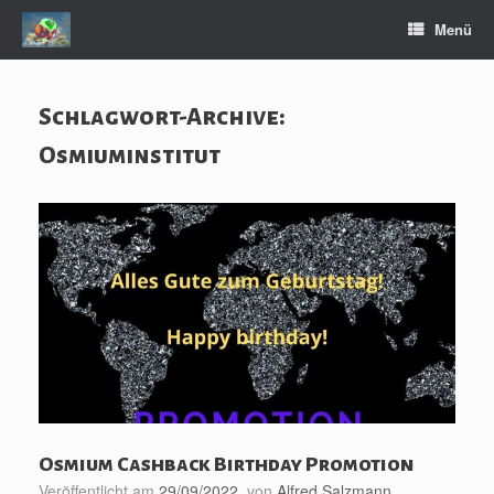
Zum
Menü
Inhalt
springen
Schlagwort-Archive:
Osmiuminstitut
Osmium Cashback Birthday Promotion
Veröffentlicht am
29/09/2022
von
Alfred Salzmann