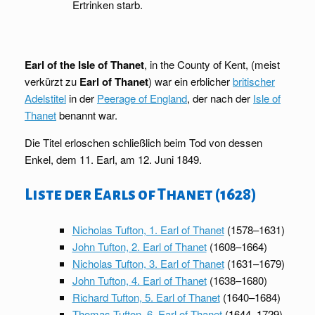
Ertrinken starb.
Earl of the Isle of Thanet
, in the County of Kent, (meist
verkürzt zu
Earl of Thanet
) war ein erblicher
britischer
Adelstitel
in der
Peerage of England
, der nach der
Isle of
Thanet
benannt war.
Die Titel erloschen schließlich beim Tod von dessen
Enkel, dem 11. Earl, am 12. Juni 1849.
Liste der Earls of Thanet (1628)
Nicholas Tufton, 1. Earl of Thanet
(1578–1631)
John Tufton, 2. Earl of Thanet
(1608–1664)
Nicholas Tufton, 3. Earl of Thanet
(1631–1679)
John Tufton, 4. Earl of Thanet
(1638–1680)
Richard Tufton, 5. Earl of Thanet
(1640–1684)
Thomas Tufton, 6. Earl of Thanet
(1644–1729)