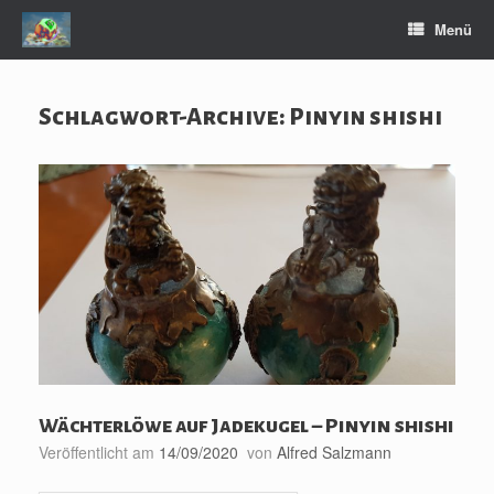
Zum
Menü
Inhalt
springen
Schlagwort-Archive:
Pinyin shishi
Wächterlöwe auf Jadekugel – Pinyin shishi
Veröffentlicht am
14/09/2020
von
Alfred Salzmann