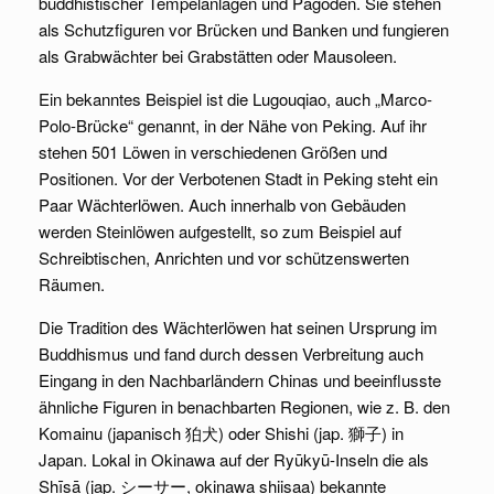
buddhistischer Tempelanlagen und Pagoden. Sie stehen
als Schutzfiguren vor Brücken und Banken und fungieren
als Grabwächter bei Grabstätten oder Mausoleen.
Ein bekanntes Beispiel ist die Lugouqiao, auch „Marco-
Polo-Brücke“ genannt, in der Nähe von Peking. Auf ihr
stehen 501 Löwen in verschiedenen Größen und
Positionen. Vor der Verbotenen Stadt in Peking steht ein
Paar Wächterlöwen. Auch innerhalb von Gebäuden
werden Steinlöwen aufgestellt, so zum Beispiel auf
Schreibtischen, Anrichten und vor schützenswerten
Räumen.
Die Tradition des Wächterlöwen hat seinen Ursprung im
Buddhismus und fand durch dessen Verbreitung auch
Eingang in den Nachbarländern Chinas und beeinflusste
ähnliche Figuren in benachbarten Regionen, wie z. B. den
Komainu (japanisch 狛犬) oder Shishi (jap. 獅子) in
Japan. Lokal in Okinawa auf der Ryūkyū-Inseln die als
Shīsā (jap. シーサー, okinawa shiisaa) bekannte