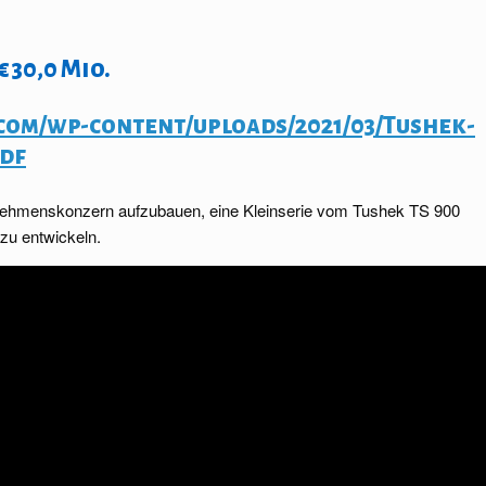
 30,0 Mio.
com/wp-content/uploads/2021/03/Tushek-
pdf
ernehmenskonzern aufzubauen, eine Kleinserie vom Tushek TS 900
zu entwickeln.