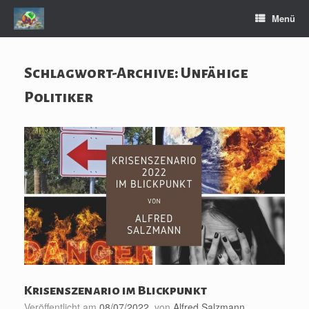
Zum
Menü
Inhalt
springen
Schlagwort-Archive:
Unfähige
Politiker
Krisenszenario im Blickpunkt
Veröffentlicht am
08/07/2022
von
Alfred Salzmann