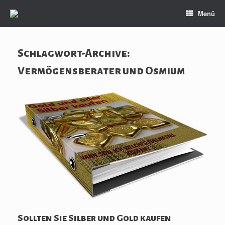
Zum
Menü
Inhalt
springen
Schlagwort-Archive:
Vermögensberater und Osmium
Sollten Sie Silber und Gold kaufen