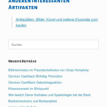
anderen interessanten
Artifakten
Antiquitäten, Bilder, Kunst und seltene Exponate zum
kaufen
Suche
nach:
Neueste Beiträge
Bildnisminiatur im Freundschaftsetui von Ozias Humphrey
Osmium Cashback Birthday Promotion
Osmium CashBack Geburtstagsaktion
Krisenszenario im Blickpunkt
Wer besitzt Deine Guthaben und Spareinlagen bei der Bank
Bankeninsolvenz und Bankenpleite