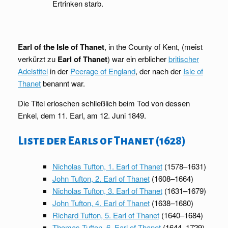
Ertrinken starb.
Earl of the Isle of Thanet
, in the County of Kent, (meist
verkürzt zu
Earl of Thanet
) war ein erblicher
britischer
Adelstitel
in der
Peerage of England
, der nach der
Isle of
Thanet
benannt war.
Die Titel erloschen schließlich beim Tod von dessen
Enkel, dem 11. Earl, am 12. Juni 1849.
Liste der Earls of Thanet (1628)
Nicholas Tufton, 1. Earl of Thanet
(1578–1631)
John Tufton, 2. Earl of Thanet
(1608–1664)
Nicholas Tufton, 3. Earl of Thanet
(1631–1679)
John Tufton, 4. Earl of Thanet
(1638–1680)
Richard Tufton, 5. Earl of Thanet
(1640–1684)
Thomas Tufton, 6. Earl of Thanet
(1644–1729)