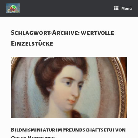
Zum
Menü
Inhalt
springen
Schlagwort-Archive:
wertvolle
Einzelstücke
Bildnisminiatur im Freundschaftsetui von
Ozias Humphrey