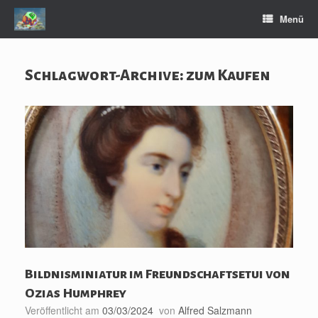
Zum
Menü
Inhalt
springen
Schlagwort-Archive:
zum Kaufen
Bildnisminiatur im Freundschaftsetui von
Ozias Humphrey
Veröffentlicht am
03/03/2024
von
Alfred Salzmann