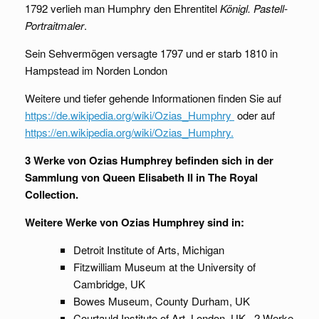
1792 verlieh man Humphry den Ehrentitel
Königl. Pastell-
Portraitmaler
.
Sein Sehvermögen versagte 1797 und er starb 1810 in
Hampstead im Norden London
Weitere und tiefer gehende Informationen finden Sie auf
https://de.wikipedia.org/wiki/Ozias_Humphry
oder auf
https://en.wikipedia.org/wiki/Ozias_Humphry.
3 Werke von Ozias Humphrey befinden sich in der
Sammlung von Queen Elisabeth II in The Royal
Collection.
Weitere Werke von Ozias Humphrey sind in:
Detroit Institute of Arts, Michigan
Fitzwilliam Museum at the University of
Cambridge, UK
Bowes Museum, County Durham, UK
Courtauld Institute of Art, London, UK , 2 Werke