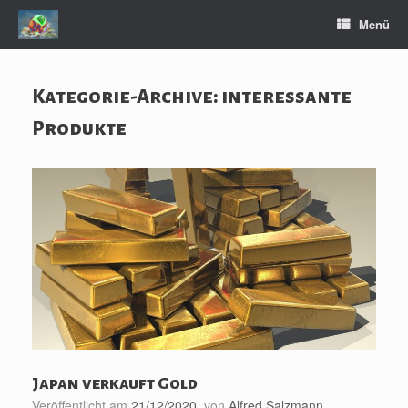
Zum
Menü
Inhalt
springen
Kategorie-Archive:
interessante
Produkte
Japan verkauft Gold
Veröffentlicht am
21/12/2020
von
Alfred Salzmann