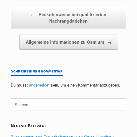
Beitragsnavigation
←
Risikohinweise bei qualifizierten
Nachrangdarlehen
Allgemeine Informationen zu Osmium
→
Schreibe einen Kommentar
Du musst
angemeldet
sein, um einen Kommentar abzugeben.
Suche
nach:
Neueste Beiträge
Bildnisminiatur im Freundschaftsetui von Ozias Humphrey