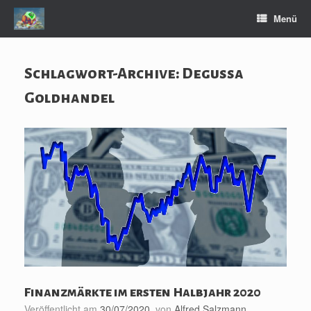
Zum
Menü
Inhalt
springen
Schlagwort-Archive:
Degussa
Goldhandel
Finanzmärkte im ersten Halbjahr 2020
Veröffentlicht am
30/07/2020
von
Alfred Salzmann