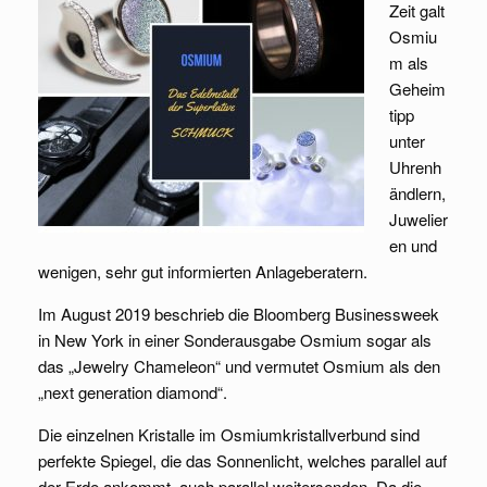
Zeit galt
Osmiu
m als
Geheim
tipp
unter
Uhrenh
ändlern,
Juwelier
en und
wenigen, sehr gut informierten Anlageberatern.
Im August 2019 beschrieb die Bloomberg Businessweek
in New York in einer Sonderausgabe Osmium sogar als
das „Jewelry Chameleon“ und vermutet Osmium als den
„next generation diamond“.
Die einzelnen Kristalle im Osmiumkristallverbund sind
perfekte Spiegel, die das Sonnenlicht, welches parallel auf
der Erde ankommt, auch parallel weitersenden. Da die