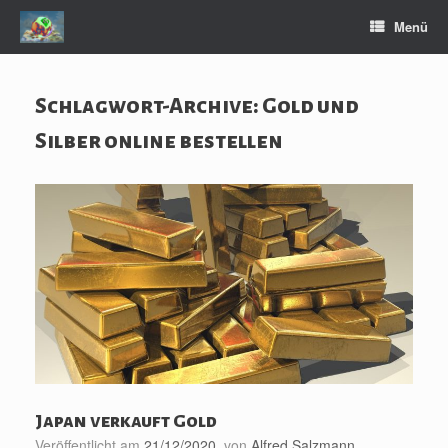
Zum
Menü
Inhalt
springen
Schlagwort-Archive:
Gold und
Silber online bestellen
Japan verkauft Gold
Veröffentlicht am
21/12/2020
von
Alfred Salzmann